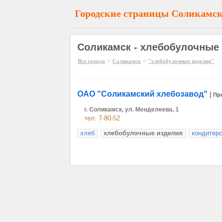
Городские страницы Соликамс
Соликамск - хлебобулочные
»
»
Все города
Соликамск
"хлебобулочные изделия"
ОАО "Соликамский хлебозавод"
|
Пр
г. Соликамск, ул. Менделеева, 1
тел: 7-80-52
хлеб
хлебобулочные изделия
кондитер