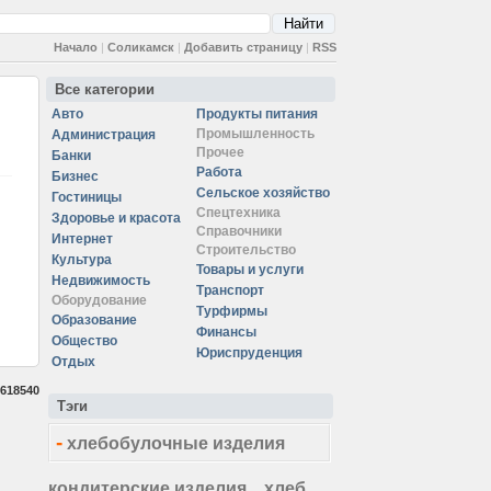
Начало
|
Соликамск
|
Добавить страницу
|
RSS
Все категории
Авто
Продукты питания
Промышленность
Администрация
Прочее
Банки
Работа
Бизнес
Сельское хозяйство
Гостиницы
Спецтехника
Здоровье и красота
Справочники
Интернет
Строительство
Культура
Товары и услуги
Недвижимость
Транспорт
Оборудование
Турфирмы
Образование
Финансы
Общество
Юриспруденция
Отдых
618540
Тэги
-
хлебобулочные изделия
кондитерские изделия
хлеб