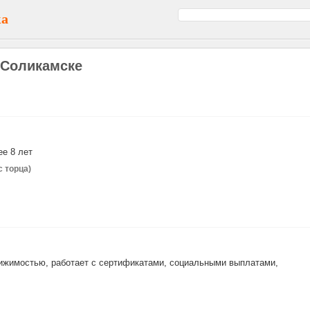
ка
 Соликамске
е 8 лет
с торца)
вижимостью, работает с сертификатами, социальными выплатами,