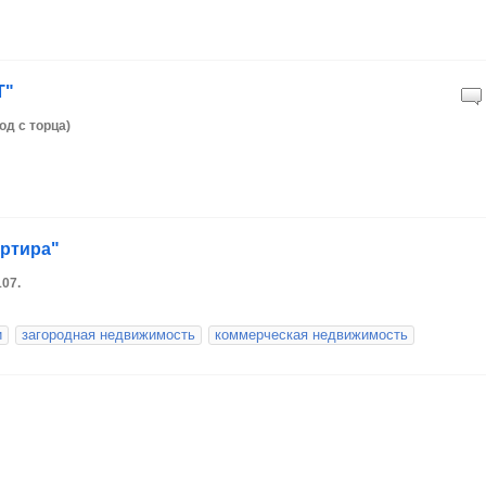
Т"
од с торца)
артира"
107.
и
загородная недвижимость
коммерческая недвижимость