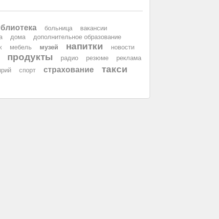
блиотека
больница
вакансии
а
дома
дополнительное образование
напитки
ж
мебель
музей
новости
продукты
радио
резюме
реклама
такси
страхование
ярий
спорт