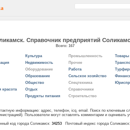
ка
ликамск. Справочник предприятий Соликамс
Всего: 167
Культура
Промышленность
Товары 
рация
Недвижимость
Прочее
Трансп
Оборудование
Работа
Турфи
Образование
Сельское хозяйство
Финанс
Общество
Спецтехника
Юриспр
и красота
Отдых
Справочники
Продукты питания
Строительство
тактную информацию: адрес, телефон, icq, email. Поиск по ключевым с
нистрацией). Пользователи могут оставлять комментарии и оценивать у
нный код города Соликамск:
34253
Почтовый индекс города Соликамск