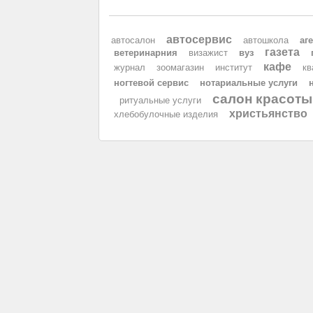
автосервис
автосалон
автошкола
аг
газета
ветеринарния
визажист
вуз
кафе
журнал
зоомагазин
институт
кв
ногтевой сервис
нотариальные услуги
салон красоты
ритуальные услуги
христьянство
хлебобулочные изделия