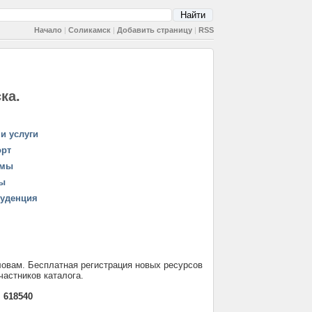
Начало
|
Соликамск
|
Добавить страницу
|
RSS
ка.
и услуги
орт
рмы
ы
уденция
ловам. Бесплатная регистрация новых ресурсов
частников каталога.
:
618540