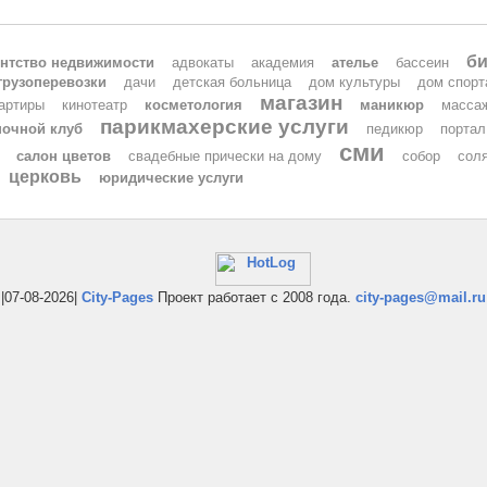
би
ентство недвижимости
адвокаты
академия
ателье
бассеин
грузоперевозки
дачи
детская больница
дом культуры
дом спорт
магазин
артиры
кинотеатр
косметология
маникюр
масса
парикмахерские услуги
ночной клуб
педикюр
портал
сми
салон цветов
свадебные прически на дому
собор
сол
церковь
юридические услуги
|07-08-2026|
City-Pages
Проект работает с 2008 года.
city-pages@mail.ru