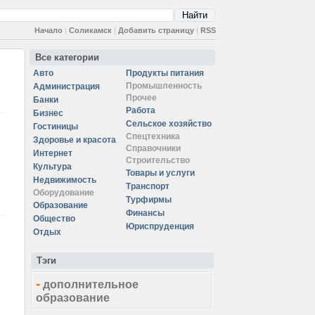
Начало
|
Соликамск
|
Добавить страницу
|
RSS
Все категории
Авто
Продукты питания
Промышленность
Администрация
Прочее
Банки
Работа
Бизнес
Сельское хозяйство
Гостиницы
Спецтехника
Здоровье и красота
Справочники
Интернет
Строительство
Культура
Товары и услуги
Недвижимость
Транспорт
Оборудование
Турфирмы
Образование
Финансы
Общество
Юриспруденция
Отдых
Тэги
-
дополнительное
образование