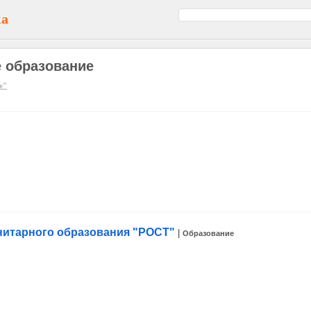
ка
е образование
е"
анитарного образования "РОСТ"
|
Образование