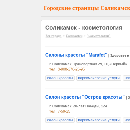
Городские страницы Соликамс
Соликамск - косметология
»
»
Все города
Соликамск
"косметология"
Салоны красоты "Marafet"
|
Здоровье и 
г. Соликамск, Транспортная 29, ТЦ «Первый»
тел: 8-908-276-25-95
салон красоты
парикмахерские услуги
но
Салон красоты "Остров красоты"
|
З
г. Соликамск, 20-лет Победы, 124
тел: 7-59-25
салон красоты
парикмахерские услуги
но