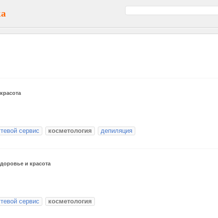
ка
красота
гтевой сервис
косметология
депиляция
доровье и красота
гтевой сервис
косметология