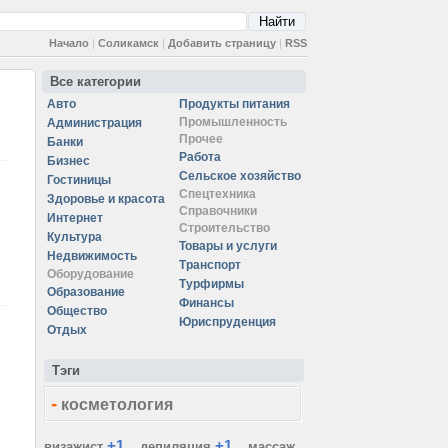
Начало
|
Соликамск
|
Добавить страницу
|
RSS
Все категории
Авто
Продукты питания
Промышленность
Администрация
Прочее
Банки
Работа
Бизнес
Сельское хозяйство
Гостиницы
Спецтехника
Здоровье и красота
Справочники
Интернет
Строительство
Культура
Товары и услуги
Недвижимость
Транспорт
Оборудование
Турфирмы
Образование
Финансы
Общество
Юриспруденция
Отдых
Тэги
-
косметология
+1
+1
визажист
депиляция
массаж