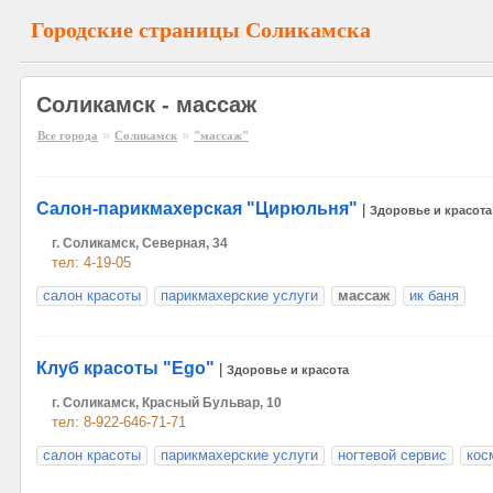
Городские страницы Соликамска
Соликамск - массаж
»
»
Все города
Соликамск
"массаж"
Салон-парикмахерская "Цирюльня"
|
Здоровье и красота
г. Соликамск, Северная, 34
тел: 4-19-05
салон красоты
парикмахерские услуги
массаж
ик баня
Клуб красоты "Еgo"
|
Здоровье и красота
г. Соликамск, Красный Бульвар, 10
тел: 8-922-646-71-71
салон красоты
парикмахерские услуги
ногтевой сервис
кос