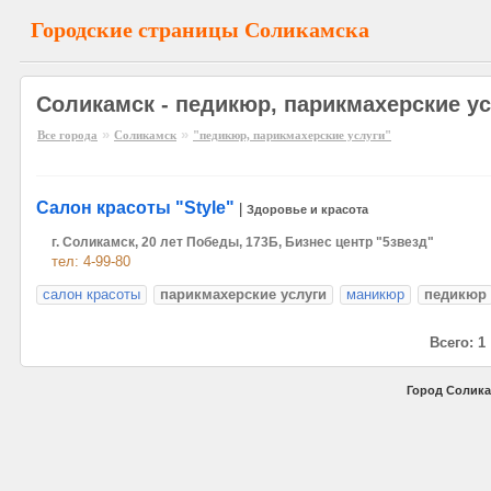
Городские страницы Соликамска
Соликамск - педикюр, парикмахерские у
»
»
Все города
Соликамск
"педикюр, парикмахерские услуги"
Салон красоты "Style"
|
Здоровье и красота
г. Соликамск, 20 лет Победы, 173Б, Бизнес центр "5звезд"
тел: 4-99-80
салон красоты
парикмахерские услуги
маникюр
педикюр
Всего: 1
Город Солика