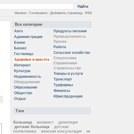
Начало
|
Соликамск
|
Добавить страницу
|
RSS
Все категории
Авто
Продукты питания
Промышленность
Администрация
Прочее
Банки
Работа
Бизнес
Сельское хозяйство
Гостиницы
Спецтехника
Здоровье и красота
Справочники
Интернет
Строительство
Культура
Товары и услуги
Недвижимость
Транспорт
Оборудование
Турфирмы
Образование
Финансы
Общество
Юриспруденция
Отдых
Тэги
больница
визажист
депиляция
детская больница
детская
поликлиника
женская консультация
ик