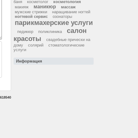
баня
косметолог
косметология
маникюр
макияж
массаж
мужские стрижки
наращивание ногтей
ногтевой сервис
озонаторы
парикмахерские услуги
салон
педикюр
поликлиника
красоты
свадебные прически на
дому
солярий
стоматологические
услуги
Информация
618540