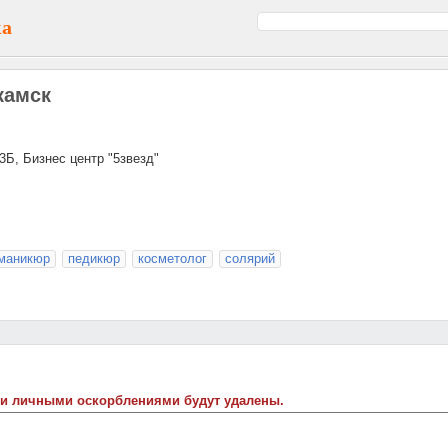
ка
камск
3Б, Бизнес центр "5звезд"
маникюр
педикюр
косметолог
солярий
 и личными оскорблениями будут удалены.