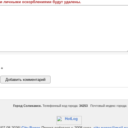
 и личными оскорблениями будут удалены.
+
Город Соликамск.
Телефонный код города:
34253
Почтовый индекс города:
|07-08-2026|
City-Pages
Проект работает с 2008 года.
city-pages@mail.ru