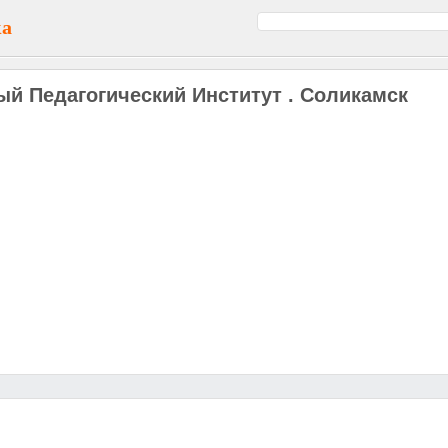
ка
й Педагогический Институт . Соликамск