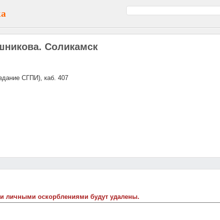
ка
шникова. Соликамск
(здание СГПИ), каб. 407
 и личными оскорблениями будут удалены.