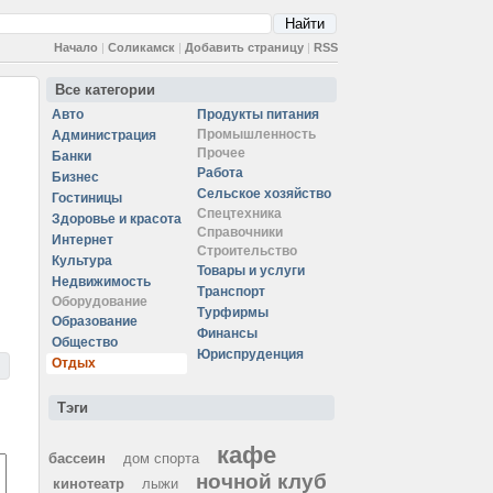
Начало
|
Соликамск
|
Добавить страницу
|
RSS
Все категории
Авто
Продукты питания
Промышленность
Администрация
Прочее
Банки
Работа
Бизнес
Сельское хозяйство
Гостиницы
Спецтехника
Здоровье и красота
Справочники
Интернет
Строительство
Культура
Товары и услуги
Недвижимость
Транспорт
Оборудование
Турфирмы
Образование
Финансы
Общество
Юриспруденция
Отдых
Тэги
кафе
бассеин
дом спорта
ночной клуб
кинотеатр
лыжи