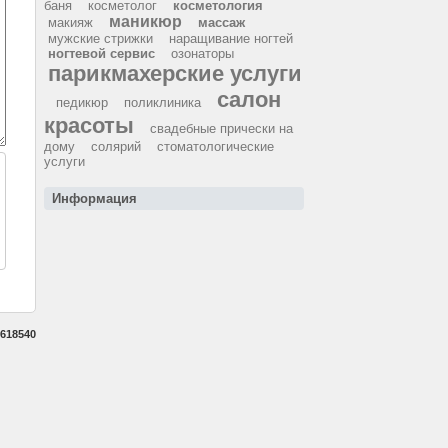
баня
косметолог
косметология
маникюр
макияж
массаж
мужские стрижки
наращивание ногтей
ногтевой сервис
озонаторы
парикмахерские услуги
салон
педикюр
поликлиника
красоты
свадебные прически на
дому
солярий
стоматологические
услуги
Информация
618540