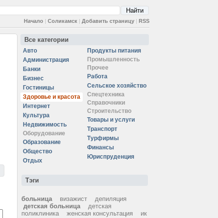
Начало
|
Соликамск
|
Добавить страницу
|
RSS
Все категории
Авто
Продукты питания
Промышленность
Администрация
Прочее
Банки
Работа
Бизнес
Сельское хозяйство
Гостиницы
Спецтехника
Здоровье и красота
Справочники
Интернет
Строительство
Культура
Товары и услуги
Недвижимость
Транспорт
Оборудование
Турфирмы
Образование
Финансы
Общество
Юриспруденция
Отдых
Тэги
больница
визажист
депиляция
детская больница
детская
поликлиника
женская консультация
ик