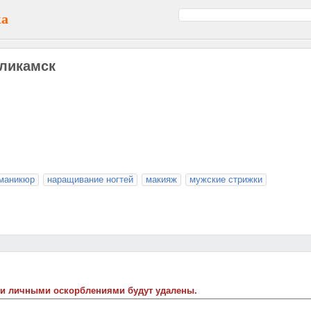
ка
оликамск
маникюр
наращивание ногтей
макияж
мужские стрижки
 и личными оскорблениями будут удалены.